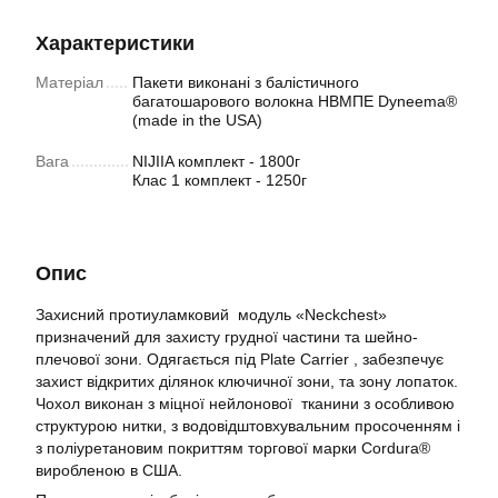
Характеристики
Матеріал
Пакети виконані з балістичного
багатошарового волокна НВМПЕ Dyneema®
(made in the USA)
Вага
NIJIIA комплект - 1800г
Клас 1 комплект - 1250г
Опис
Захисний протиуламковий модуль «Neckchest»
призначений для захисту грудної частини та шейно-
плечової зони. Одягається під Plate Carrier , забезпечує
захист відкритих ділянок ключичної зони, та зону лопаток.
Чохол виконан з міцної нейлонової тканини з особливою
структурою нитки, з водовідштовхувальним просоченням і
з поліуретановим покриттям торгової марки Cordura®
виробленою в США.