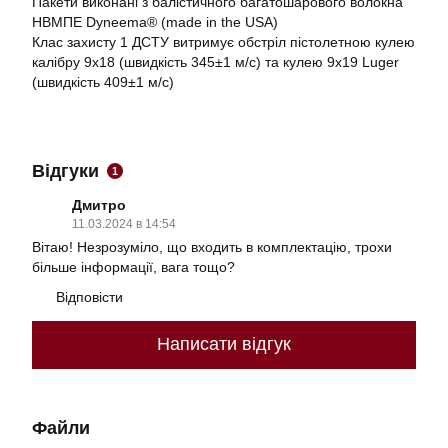
Пакети виконані з балістичного багатошарового волокна
НВМПЕ Dyneema® (made in the USA)
Клас захисту 1 ДСТУ витримує обстріл пістолетною кулею
калібру 9х18 (швидкість 345±1 м/c) та кулею 9х19 Luger
(швидкість 409±1 м/c)
Відгуки
1
Дмитро
11.03.2024 в 14:54
Вітаю! Незрозуміло, що входить в комплектацію, трохи
більше інформації, вага тощо?
Відповісти
Написати відгук
Файли