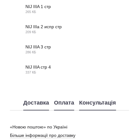
NIJ IIIA 1 стр
265 КБ
JPG
NIJ IIIa 2 испр стр
209 КБ
JPG
NIJ IIIA 3 стр
286 КБ
JPG
NIJ IIIA стр 4
337 КБ
JPG
Доставка
Оплата
Консультація
«Новою поштою» по Україні
Більше інформації про доставку