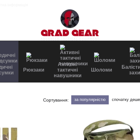
ктна інформація
Активні
дичні
Баліст
Рюкзаки
тактичні
Шоломи
сумки
захи
навушники
за популярністю
спочатку деш
Сортування: