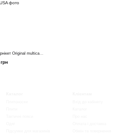
Підсумок закритий під турнікет Original multicam USA
 грн
Каталог
Клієнтам
Плитоноски
Вхід до кабінету
Плити
Каталог
Тактичні пояси
Про нас
Одяг
Оплата і доставка
Підсумки для магазинів
Обмін та повернення