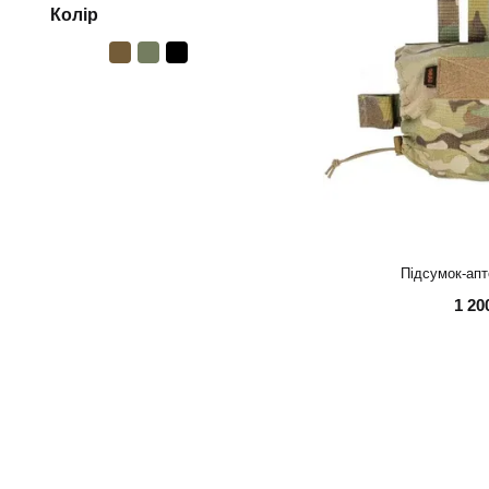
Колір
Підсумок-ап
1 20