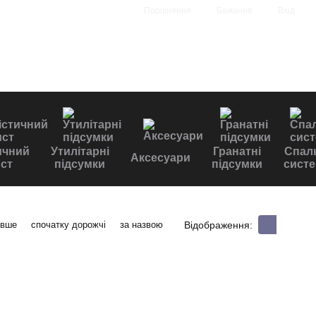
Порівняння
Бажання
Вхід
ичний
Утилітарні
Гранатні
Спал
Аксесуари
ст
підсумки
підсумки
сист
Відображення:
евше
спочатку дорожчі
за назвою