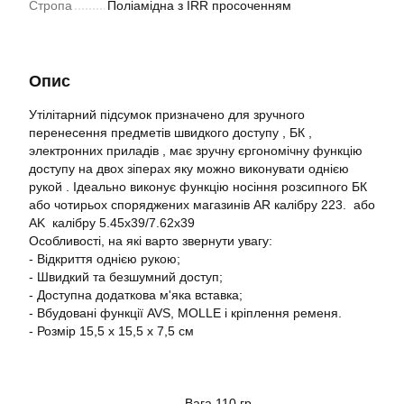
Стропа
Поліамідна з IRR просоченням
Опис
Утілітарний підсумок призначено для зручного
перенесення предметів швидкого доступу , БК ,
электронних приладів , має зручну єргономічну функцію
доступу на двох зіперах яку можно виконувати однією
рукой . Ідеально виконує функцію носіння розсипного БК
або чотирьох споряджених магазинів AR калібру 223. або
AK калібру 5.45х39/7.62x39
Особливості, на які варто звернути увагу:
- Відкриття однією рукою;
- Швидкий та безшумний доступ;
- Доступна додаткова м'яка вставка;
- Вбудовані функції AVS, MOLLE і кріплення ременя.
- Розмір 15,5 х 15,5 х 7,5 см
- Вага 110 гр.