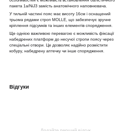
особливостей є можливість встановлення балістичного
пакета 1а/NiJ3 замість анатомічного наповнювача.
У тильній частині пояс має висоту 16см і оснащений
трьома рядами строп MOLLE, що забезпечує зручне
кріплення підсумків та інших елементів спорядження.
Ще однією важливою перевагою є можливість фіксації
набедрених платформ до несучої стропи поясу через
спеціальні отвори. Це дозволяє надійно розмістити
кобуру, набедрену аптечку чи інше спорядження.
Відгуки
Додайте перший відгук