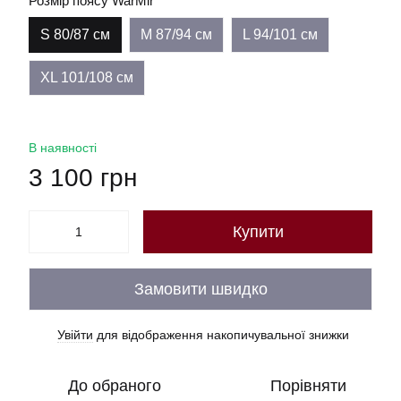
Розмір поясу WarMir
S 80/87 см
M 87/94 см
L 94/101 см
XL 101/108 см
В наявності
3 100 грн
Купити
Замовити швидко
Увійти
для відображення накопичувальної знижки
%
До обраного
Порівняти