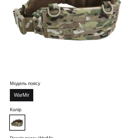
Модель поясу
WarMir
Колір