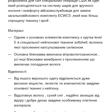
розроблена для сил спеціальних операцій США як одяг
який розподіляється на систему шарів для зручного
носіння і комфорту війсковослужбовців для заміни
загальновійскового комплекту ECWCS ,який має більш
спрощену тканину і крой .
Матеріал:
Одним з основних елементів комплексу є куртка level
5 зі спеціальної нейлонової тканини softshell, волокна
якої просякнені капсульованим силіконом.
Основна блискавка виконана вітровологозахисною ,
усі інші блискавки мембранні з просякненням що
виключає попадання вологи .
Відмінності:
Від іншого верхнього одягу відрізняється дуже
високою міцністю, легкістю та компактністю завдяки
основної тканині з нейлону.
Відштовхує вологу , сухий сніг , надійно захищає від
відтру і добре дихає завдяки особливому плетінню
матеріала.