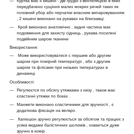
Куртка має 4 кишені - дві грудні з вентиляцією в яких
передбачено сущіння малих мокрих речей таких як
головний убор або перчатки власним випаровуванням
, 2 кишені виконано на рукавах на блискавці.
Крой виконано анатомічно , задня частина має
подовження для захисту сідниць , рукава посилені
подвійним шаром тканини
Використання:
Може використовуватися с першим або другим
шаром при помірній температурі , або з другим
шаром та флісами при низьких тмпературах в
динамиці
Особливості:
Регулюєтся по обсягу утяжками з низу , також має
єластачні утяжки по боках .
Манжети виконано єластичними для зручності , є
додаткова фіксація на велкро.
Капюшон зручно регулюється за обсягом та працює з
усіма видами балістичних шоломів , ховаеться дуже
зручно в комір .