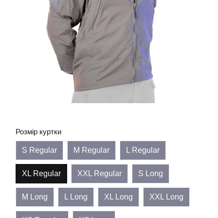
Розмір куртки
S Regular
M Regular
L Regular
XL Regular
XXL Regular
S Long
M Long
L Long
XL Long
XXL Long