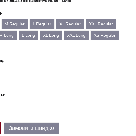
я відображення накопичувальної знижки
ки
M Regular
L Regular
XL Regular
XXL Regular
M Long
L Long
XL Long
XXL Long
XS Regular
лір
тки
Замовити швидко