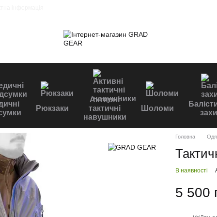
ктна інформація
Активні
дичні
Баліст
Рюкзаки
тактичні
Шоломи
сумки
захи
навушники
Головна
Одя
Тактичн
В наявності
5 500 