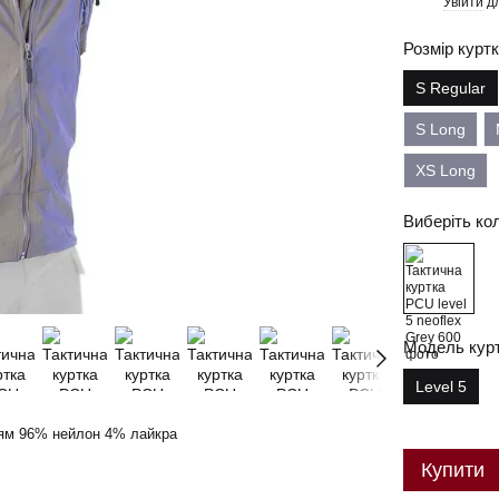
Увійти
дл
%
Розмір курт
S Regular
S Long
XS Long
Виберіть ко
Модель кур
Level 5
ям 96% нейлон 4% лайкра
Купити