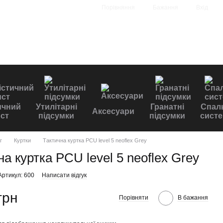
Порівняння
Бажання
Вхід
ичний
Утилітарні
Гранатні
Спал
Аксесуари
ст
підсумки
підсумки
сист
г
Куртки
Тактична куртка PCU level 5 neoflex Grey
а куртка PCU level 5 neoflex Grey
Артикул: 600
Написати відгук
грн
Порівняти
В бажання