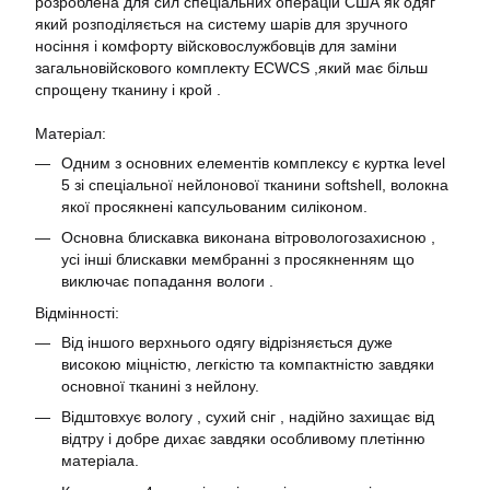
розроблена для сил спеціальних операцій США як одяг
який розподіляється на систему шарів для зручного
носіння і комфорту війсковослужбовців для заміни
загальновійскового комплекту ECWCS ,який має більш
спрощену тканину і крой .
Матеріал:
Одним з основних елементів комплексу є куртка level
5 зі спеціальної нейлонової тканини softshell, волокна
якої просякнені капсульованим силіконом.
Основна блискавка виконана вітровологозахисною ,
усі інші блискавки мембранні з просякненням що
виключає попадання вологи .
Відмінності:
Від іншого верхнього одягу відрізняється дуже
високою міцністю, легкістю та компактністю завдяки
основної тканині з нейлону.
Відштовхує вологу , сухий сніг , надійно захищає від
відтру і добре дихає завдяки особливому плетінню
матеріала.