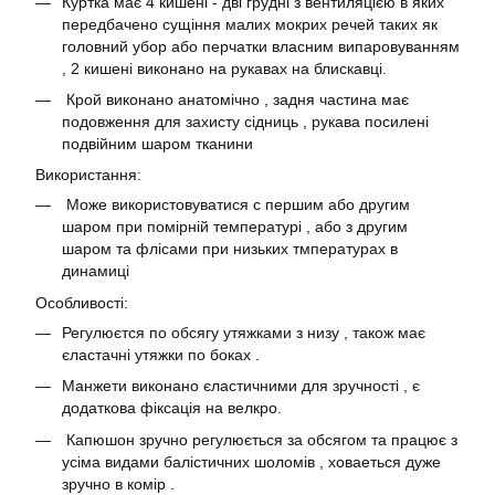
Куртка має 4 кишені - дві грудні з вентиляцією в яких
передбачено сущіння малих мокрих речей таких як
головний убор або перчатки власним випаровуванням
, 2 кишені виконано на рукавах на блискавці.
Крой виконано анатомічно , задня частина має
подовження для захисту сідниць , рукава посилені
подвійним шаром тканини
Використання:
Може використовуватися с першим або другим
шаром при помірній температурі , або з другим
шаром та флісами при низьких тмпературах в
динамиці
Особливості:
Регулюєтся по обсягу утяжками з низу , також має
єластачні утяжки по боках .
Манжети виконано єластичними для зручності , є
додаткова фіксація на велкро.
Капюшон зручно регулюється за обсягом та працює з
усіма видами балістичних шоломів , ховаеться дуже
зручно в комір .