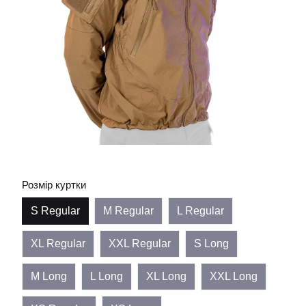
Розмір куртки
S Regular
M Regular
L Regular
XL Regular
XXL Regular
S Long
M Long
L Long
XL Long
XXL Long