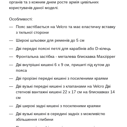
органів та з кожним днем росте армія цивільних
користувачів даної моделі.
Особливості:
Пояс застібається на Velcro та має еластичну вставку
з тильної сторони
Широкі шльовки для ременів до 5 см
Дві передні поясні петлі для карабінів або D-кілець
Фронтальна застібка - металева блискавка Maxzipper
Дві внутрішні кишені 6 х 9 см, пришиті під кутом до
пояса
Дві прорізні передні кишені з посиленими краями
Дві вузькі передні кишені з клапанами на Velcro Дві
стегнові вантажні кишені 22 x 17 см на блискавках 14
см
Дві широкі задні кишені з посиленими краями
Дві вузькі кишені в середині задніх з можливістю
збільшення глибини