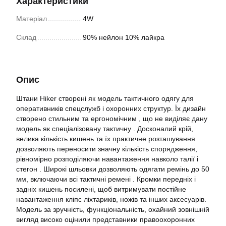
Характеристики
Матеріал
4W
Склад
90% нейлон 10% лайкра
Опис
Штани Hiker створені як модель тактичного одягу для
оперативників спецслужб і охоронних структур. Їх дизайн
створено стильним та ергономічним , що не виділяє дану
модель як спеціалізовану тактичну . Досконалий крій,
велика кількість кишень та їх практичне розташування
дозволяють переносити значну кількість спорядження,
рівномірно розподіляючи навантаження навколо талії і
стегон . Широкі шльовки дозволяють одягати ремінь до 50
мм, включаючи всі тактичні ремені . Кромки передніх і
задніх кишень посилені, щоб витримувати постійне
навантаження кліпс ліхтариків, ножів та інших аксесуарів.
Модель за зручність, функціональність, охайний зовнішній
вигляд високо оцінили представники правоохоронних