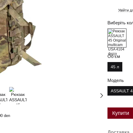
Увійти
дл
%
Виберіть ко
Об’єм
45 л
Модель
ASSAULT 4
Купити
00 den
Доставка