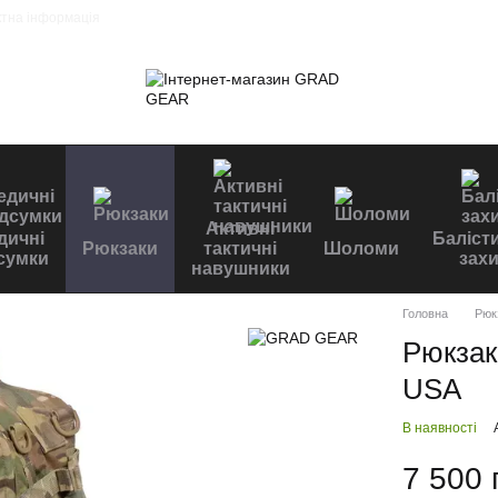
ктна інформація
Активні
дичні
Баліст
Рюкзаки
тактичні
Шоломи
сумки
захи
навушники
Головна
Рюк
Рюкзак
USA
В наявності
7 500 