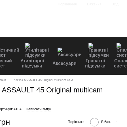
Порівняння
Бажання
Вхід
ичний
Утилітарні
Гранатні
Спал
Аксесуари
ст
підсумки
підсумки
сист
заки
Рюкзак ASSAULT 45 Original multicam USA
 ASSAULT 45 Original multicam
Артикул: 4104
Написати відгук
грн
Порівняти
В бажання