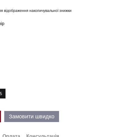
я відображення накопичувальної знижки
лір
5
Замовити швидко
Оплата
Консультація