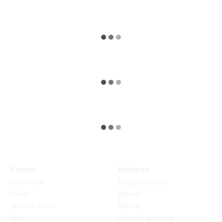
Каталог
Клієнтам
Плитоноски
Вхід до кабінету
Плити
Каталог
Тактичні пояси
Про нас
Одяг
Оплата і доставка