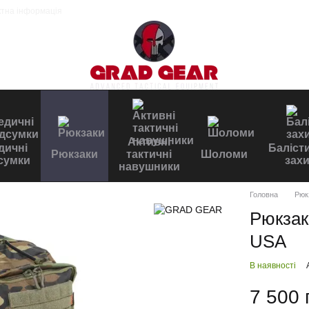
ктна інформація
Активні
дичні
Баліст
Рюкзаки
тактичні
Шоломи
сумки
захи
навушники
Головна
Рюк
Рюкзак
USA
В наявності
7 500 