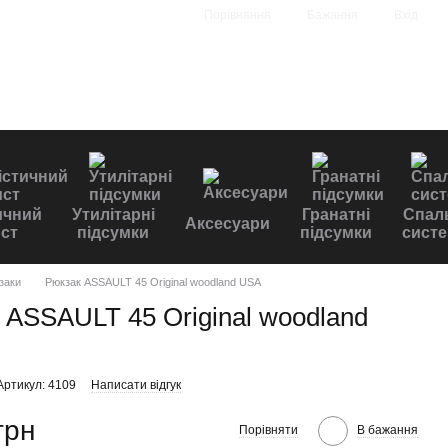
Порівняння
Бажання
Вхід
ичний
Утилітарні
Гранатні
Спал
Аксесуари
ст
підсумки
підсумки
сист
заки
Рюкзак ASSAULT 45 Original woodland USA
 ASSAULT 45 Original woodland
Артикул: 4109
Написати відгук
грн
Порівняти
В бажання