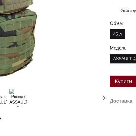
Увійти
дл
%
Об’єм
45 л
Модель
ASSAULT 4
Купити
Доставка
A