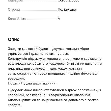
Матеріал
Cordura 500d
Стропа
Поліамідна
Клас Velcro
А
Опис
Завдяки каркасній будові підсумка, магазин міцно
утримується і дуже легко витягується.
Конструкція підсумку виконана з пластикового каркаса по
всіх площинах обшитого кордурою, бічні стінки виконані з
пластику, при затягуванні шок-корду, магазин
затискається у чотирьох площинах і надійно фіксується
всередині.
Пошитий у два шари тканини.
Підсумок може використовуватися в трьох положеннях, з
клапаном, без клапана і з зафіксованим клапаном.
Клапан кріпиться та закривається за допомогою велкро
класу А.