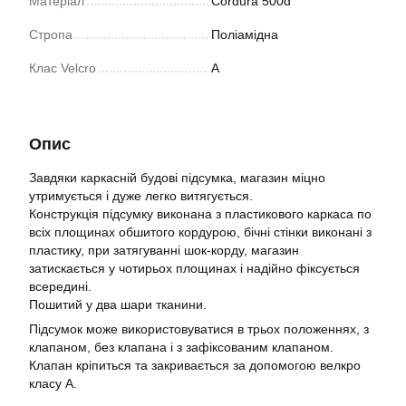
Матеріал
Cordura 500d
Стропа
Поліамідна
Клас Velcro
А
Опис
Завдяки каркасній будові підсумка, магазин міцно
утримується і дуже легко витягується.
Конструкція підсумку виконана з пластикового каркаса по
всіх площинах обшитого кордурою, бічні стінки виконані з
пластику, при затягуванні шок-корду, магазин
затискається у чотирьох площинах і надійно фіксується
всередині.
Пошитий у два шари тканини.
Підсумок може використовуватися в трьох положеннях, з
клапаном, без клапана і з зафіксованим клапаном.
Клапан кріпиться та закривається за допомогою велкро
класу А.