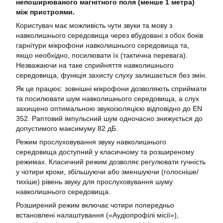
непоширюваного магнітного поля (менше 1 метра)
між пристроями.
Користувач має можливість чути звуки та мову з
навколишнього середовища через вбудовані з обох боків
гарнітури мікрофони навколишнього середовища та,
якщо необхідно, посилювати їх (тактична перевага).
Незважаючи на таке сприйняття навколишнього
середовища, функція захисту слуху залишається без змін.
Як це працює: зовнішні мікрофони дозволяють сприймати
та посилювати шум навколишнього середовища, а слух
захищено оптимальною звукоізоляцією відповідно до EN
352. Раптовий імпульсний шум одночасно знижується до
допустимого максимуму 82 дБ.
Режим прослуховування звуку навколишнього
середовища доступний у класичному та розширеному
режимах. Класичний режим дозволяє регулювати гучність
у чотири кроки, збільшуючи або зменшуючи (голосніше/
тихіше) рівень звуку для прослуховування шуму
навколишнього середовища.
Розширений режим включає чотири попередньо
встановлені налаштування («Аудіопрофілі місії»),