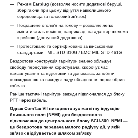
Режим Earplug
(дозволяє носити додаткові беруші,
зберігаючи при цьому відчуття навколишнього
середовища та голосовий зв’язок)
Покращене оголів'я на голову – дозволяє легко
змінити стиль носіння, наприклад, на адаптер шолома
з рейкою (доступний додатково)
Протестовано та сертифіковано за військовими
стандартами - MIL-STD-810G / EMC-MIL-STD-461G
Бездротова конструкція гарнітури значно збільшує
свободу пересування користувача, скорочує час
налаштування та підготовки та допомагає запобігти
пошкодженню та виходу з ладу обладнання через обрив
кабелю.
Раніше тактичні гарнітури завжди підключалися до блоку
PTT через кабель.
Однак ComTac VII використовує магнітну індукцію
ближнього поля (NFMI) для бездротового
підключення до центрального блоку SCU-300. NFMI —
це бездротова передача малого радіусу дії, у якій
зв’язок відбувається шляхом зв’язку