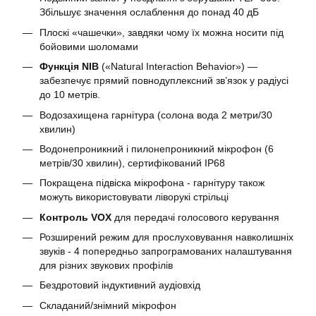
Збільшує значення ослаблення до понад 40 дБ
Плоскі «чашечки», завдяки чому їх можна носити під
бойовими шоломами
Функція NIB
(«Natural Interaction Behavior») —
забезпечує прямий повнодуплексний зв’язок у радіусі
до 10 метрів.
Водозахищена гарнітура (солона вода 2 метри/30
хвилин)
Водонепроникний і пилонепроникний мікрофон (6
метрів/30 хвилин), сертифікований IP68
Покращена підвіска мікрофона - гарнітуру також
можуть використовувати ліворукі стрільці
Контроль VOX
для передачі голосового керування
Розширений режим для прослуховування навколишніх
звуків - 4 попередньо запрограмованих налаштування
для різних звукових профілів
Бездротовий індуктивний аудіовхід
Складаний/знімний мікрофон