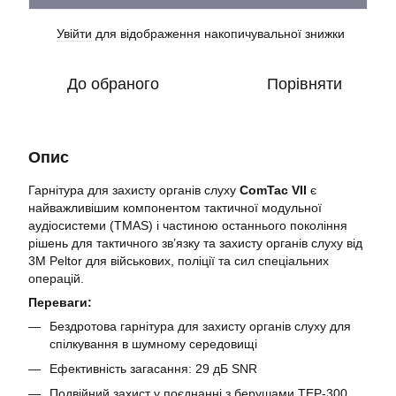
Увійти
для відображення накопичувальної знижки
%
До обраного
Порівняти
Опис
Гарнітура для захисту органів слуху
ComTac VII
є
найважливішим компонентом тактичної модульної
аудіосистеми (TMAS) і частиною останнього покоління
рішень для тактичного зв’язку та захисту органів слуху від
3M Peltor для військових, поліції та сил спеціальних
операцій.
Переваги:
Бездротова гарнітура для захисту органів слуху для
спілкування в шумному середовищі
Ефективність загасання: 29 дБ SNR
Подвійний захист у поєднанні з берушами TEP-300.