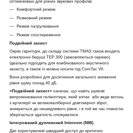
оптимізовані для різних звукових профілів:
Комфортний режим
Розмовний режим
Режим патрулювання
Режим спостереження
Подвійний захист
Окрім гарнітури, до складу системи TMAS також входять
електронні беруші TEP 300 (замовляються окремо).
Ідеально підходять для комбінованого акустичного
захисту, а також їх можна носити під ComTac VII.
Вони розроблені для досягнення загального зниження
рівня шуму понад 40 дБ.
«Подвійний захист»
означає, що навіть шумові
випромінювання гелікоптера, який злітає або веде вогонь
з артилерії чи великокаліберної довгомірної зброї,
знижуються до нешкідливого рівня, і в той же час повністю
зберігається здатність спілкуватися.
Інтегрований дуплексний Intercom
(NIB)
Дає користувачеві швидший доступ до критично