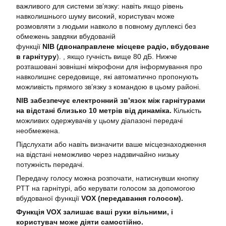
важливого для системи зв’язку: навіть якщо рівень
навколишнього шуму високий, користувач може
розмовляти з людьми навколо в повному дуплексі без
обмежень завдяки вбудованій
функції
NIB
(двонаправлене місцеве радіо, вбудоване
в гарнітуру
). , якщо гучність вище 80 дБ. Нижче
розташовані зовнішні мікрофони для інформування про
навколишнє середовище, які автоматично пропонують
можливість прямого зв’язку з командою в цьому районі.
NIB забезпечує електронний зв’язок між гарнітурами
на відстані близько 10 метрів від динаміка.
Кількість
можливих одержувачів у цьому діапазоні передачі
необмежена.
Підслухати або навіть визначити ваше місцезнаходження
на відстані неможливо через надзвичайно низьку
потужність передачі.
Передачу голосу можна розпочати, натиснувши кнопку
PTT на гарнітурі, або керувати голосом за допомогою
вбудованої функції
VOX (передавання голосом).
Функція VOX залишає ваші руки вільними, і
користувач може діяти самостійно.