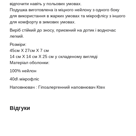
відпочити навіть у польових умовах.
Подушка виготовлена ​​із міцного нейлону з одного боку
для використання в жарких умовах та мікрофлісу з іншого
для комфорту в зимових умовах.
Виріб стійкий до зносу, приємний на дотик і водночас
легкий.
Розміри:
45см Х 27см Х 7 см
14 см Х 14 см Х 25 см у складеному вигляді
Матеріал оболонки:
100% нейлон
40d\ мікрофліс
Наповнювач : Гіпоалергенний наповнювач Ktex
Відгуки